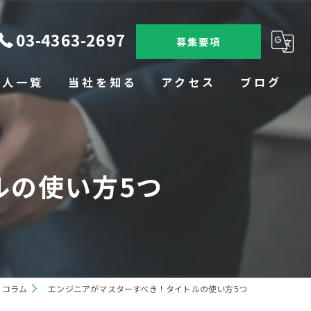
03-4363-2697
募集要項
求人一覧
当社を知る
アクセス
ブログ
未経験
コラム
転職
ルの使い方5つ
SES
完全週休二日
上京
コラム
エンジニアがマスターすべき！タイトルの使い方5つ