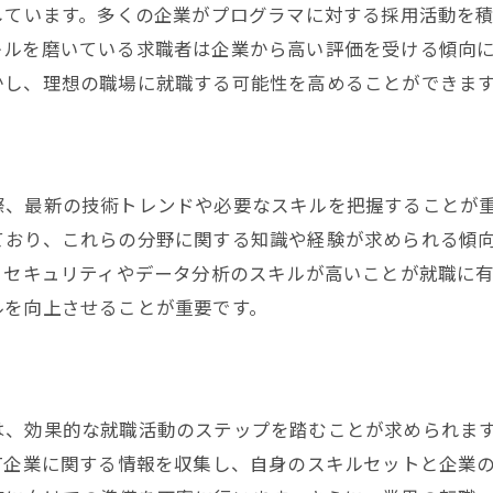
都でプログラマとして成功するための重要なポイントと市
しています。多くの企業がプログラマに対する採用活動を
重要なプログラマのスキルセット
キルを磨いている求職者は企業から高い評価を受ける傾向
東京都のIT企業の特徴
かし、理想の職場に就職する可能性を高めることができま
市場の変動に対応する方法
プログラマに求められるソフトスキル
企業が重視するプロジェクト経験
、最新の技術トレンドや必要なスキルを把握することが重要
効果的なポートフォリオの作成方法
ており、これらの分野に関する知識や経験が求められる傾
グラマ就職で競争する東京都の市場動向と勝ち抜くための
、セキュリティやデータ分析のスキルが高いことが就職に有
ルを向上させることが重要です。
最新の求人動向とその解釈
強力な履歴書とカバーレター作成のポイント
面接での効果的な自己PR
最新技術の習得とその活用
は、効果的な就職活動のステップを踏むことが求められま
T企業に関する情報を収集し、自身のスキルセットと企業
専門家からのフィードバックの取り入れ方