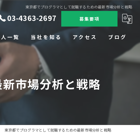
東京都でプログラマとして就職するための最新市場分析と戦略
03-4363-2697
募集要項
求人一覧
当社を知る
アクセス
ブログ
未経験
コラム
転職
最新市場分析と戦略
SES
完全週休二日
上京
東京都でプログラマとして就職するための最新市場分析と戦略