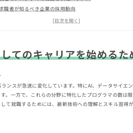
求職者が知るべき企業の採用動向
最新の技術トレンドと必要なスキル
効果的な就職活動のステップ
リモートワークの普及とその影響
業界ネットワーキングの重要性
としてのキャリアを始めるた
グラマ就職を目指すあなたへ東東京の市場分析と成功戦略
市場分析の基本とその重要性
ス
競争相手との比較と差別化ポイント
ランスが急速に変化しています。特にAI、データサイエ
成功するための具体的なアクションプラン
ます。一方で、これらの分野に特化したプログラマの数は
企業のカルチャーに適合する方法
として就職するためには、最新技術への理解とスキル習得
面接でのアピールポイント
オファーを受けた後の交渉術