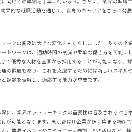
接に向けての準備を丁寧に行います。さらに、業界の転職
就職エージェントの活用方法
。効果的な就職活動を通じて、自身のキャリアをさらに発
都のプログラマ就職市場で自分に合った企業を見つける方
自分に合った企業文化の見つけ方
企業リサーチの具体的な方法
トワークの普及は大きな変化をもたらしました。多くの企
企業の成長性と安定性の評価
モートワークは、通勤時間の削減や柔軟な働き方を可能に
求人情報の読み解き方
通じて優秀な人材を全国から採用することが可能になり、
インタビューでの企業見極めのポイント
管理の課題もあり、これを克服するためには新しいスキル
企業訪問で得るべき情報
点と課題を理解し、適応する能力が重要です。
グラマ就職を東京都で成功させるために知っておくべき最
効果的なネットワーク構築方法
業界イベントとその活用
る際に、業界ネットワーキングの重要性は言及されるべき
最新技術セミナーの参加
有が可能となります。東京都はIT企業が多く集まる場所
オンラインコースと資格取得のメリット
ん。業界イベントやコミュニティ参加、SNS活用など、