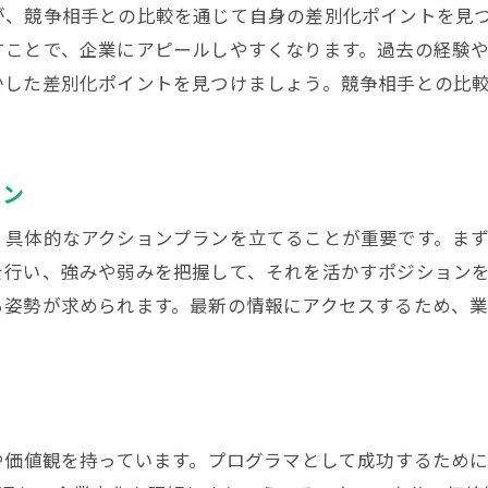
が、競争相手との比較を通じて自身の差別化ポイントを見
実践的な就職活動のフレームワーク
すことで、企業にアピールしやすくなります。過去の経験
企業文化と自分の適性のマッチング
かした差別化ポイントを見つけましょう。競争相手との比
継続的なスキル開発の重要性
ラン
、具体的なアクションプランを立てることが重要です。ま
を行い、強みや弱みを把握して、それを活かすポジション
る姿勢が求められます。最新の情報にアクセスするため、
や価値観を持っています。プログラマとして成功するため