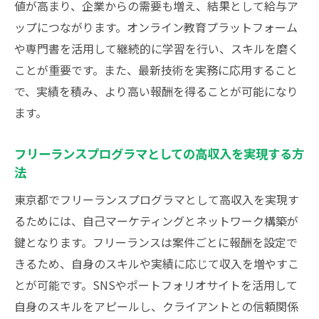
値が高まり、企業からの需要も増え、結果として給与ア
必要なスキルと知識
ップにつながります。オンライン教育プラットフォーム
需要の高いプログラミング言語と技術
や専門書を活用して継続的に学習を行い、スキルを磨く
プロジェクト管理スキルの重要性
ことが重要です。また、最新技術を実務に応用すること
チームワークとコミュニケーションスキル
で、実績を積み、より高い報酬を得ることが可能になり
データ分析とAIのスキルがもたらすメリッ
ます。
ト
フリーランスプログラマとしての高収入を実現する方
継続的な学習と自己研鑽の方法
法
業界認定資格とその取得方法
東京都でフリーランスプログラマとして高収入を実現す
プログラマ就職を目指すなら東京都でのキャリ
るためには、自己マーケティングとネットワーク構築が
アアップ方法を徹底解説
鍵となります。フリーランスは案件ごとに報酬を設定で
キャリアコンサルティングの活用法
きるため、自身のスキルや実績に応じて収入を増やすこ
オンライン学習とその効果的な活用方法
とが可能です。SNSやポートフォリオサイトを活用して
業界イベントとカンファレンス参加のメリ
自身のスキルをアピールし、クライアントとの信頼関係