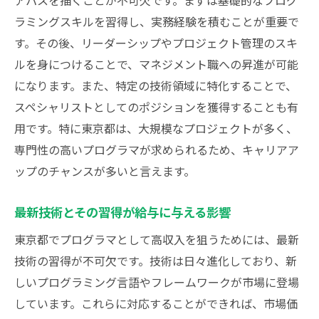
アパスを描くことが不可欠です。まずは基礎的なプログ
プログラマが高収入を得るための計画作り
ラミングスキルを習得し、実務経験を積むことが重要で
インターンシップから高収入へつながる道
す。その後、リーダーシップやプロジェクト管理のスキ
リモートワークの普及と給与の関係
ルを身につけることで、マネジメント職への昇進が可能
プログラマとしての長期的なキャリア設計
になります。また、特定の技術領域に特化することで、
プログラマ就職を成功させるための東京都での
スペシャリストとしてのポジションを獲得することも有
具体的なアプローチ
用です。特に東京都は、大規模なプロジェクトが多く、
東京都内のIT企業の特徴と選び方
専門性の高いプログラマが求められるため、キャリアア
成功するための効果的な履歴書とポートフ
ップのチャンスが多いと言えます。
ォリオの作成法
最新技術とその習得が給与に与える影響
面接対策と自信を持つための準備
東京都でプログラマとして高収入を狙うためには、最新
ネットワーキングイベントとその活用方法
技術の習得が不可欠です。技術は日々進化しており、新
IT業界の最新トレンドを押さえる方法
しいプログラミング言語やフレームワークが市場に登場
企業研究と適した企業の見つけ方
しています。これらに対応することができれば、市場価
東京都のプログラマが高年収を実現するために