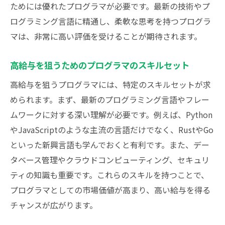
業文化
ためには優れたプログラマが必要です。最新の技術やプ
高収入を目指せる企業の選び方
ログラミング言語に精通し、柔軟な思考を持つプログラ
人材エージェントを活用した就職活動のコ
マは、非常に高い評価を受けることが期待されます。
ツ
高給与を狙うためのプログラマのスキルセット
面接でアピールすべきポイント
高給与を狙うプログラマには、特定のスキルセットが求
東京都のIT業界で成功するための心構え
められます。まず、最新のプログラミング言語やフレー
東京都でプログラマとして高収入を得るための
ムワークに対する深い理解が必要です。例えば、Python
キャリアアップ戦略
やJavaScriptのような主流の言語だけでなく、RustやGo
キャリアアップに役立つ専門資格
といった新興言語も学んでおくと有利です。また、デー
最新技術の習得と実践方法
タベース管理やクラウドコンピューティング、セキュリ
メンターシップとネットワーキングの重要
ティの知識も重要です。これらのスキルを持つことで、
性
プログラマとしての市場価値が高まり、高い給与を得る
社内での昇進を狙うための戦略
チャンスが広がります。
転職を考えるタイミングとそのメリット