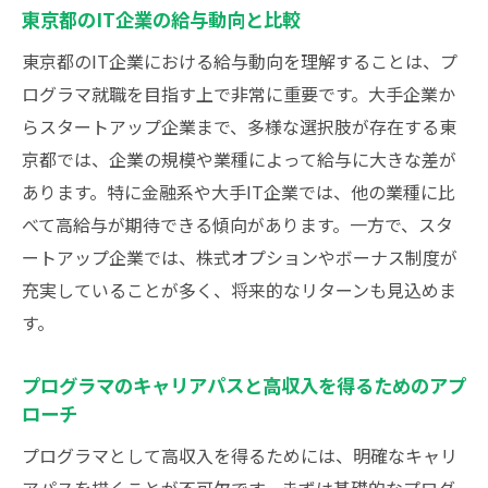
東京都のIT企業の給与動向と比較
フリーランスやコンサルタントとしての道
東京都の企業で働くプログラマが知るべき高収
東京都のIT企業における給与動向を理解することは、プ
入実現のコツ
ログラマ就職を目指す上で非常に重要です。大手企業か
らスタートアップ企業まで、多様な選択肢が存在する東
給与交渉のテクニック
京都では、企業の規模や業種によって給与に大きな差が
企業内でのキャリアパスの見つけ方
あります。特に金融系や大手IT企業では、他の業種に比
副業としてのプログラミングの可能性
べて高給与が期待できる傾向があります。一方で、スタ
高収入を実現しているプログラマの事例
ートアップ企業では、株式オプションやボーナス制度が
スキルアップのための自己投資
充実していることが多く、将来的なリターンも見込めま
ワークライフバランスと給与の関係
す。
東京都のプログラマ就職市場の現状と高給与を
得るためのステップ
プログラマのキャリアパスと高収入を得るためのアプ
ローチ
東京都のプログラマ求人動向
プログラマとして高収入を得るためには、明確なキャリ
高給与求人の見つけ方と応募時のポイント