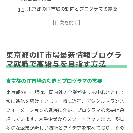
東京都のIT市場の動向とプログラマの需要
高給与を狙うためのプログラマのスキルセ
ット
東京都のIT企業の給与動向と比較
プログラマのキャリアパスと高収入を得る
東京都のIT市場最新情報プログラ
ためのアプローチ
マ就職で高給与を目指す方法
最新技術とその習得が給与に与える影響
フリーランスプログラマとしての高収入を
東京都のIT市場の動向とプログラマの需要
実現する方法
東京都のIT市場は、国内外の企業が集まる中心地として
プログラマ就職のために東京都で押さえるべき
常に進化を続けています。特に近年、デジタルトランス
重要ポイント
フォーメーションの進展に伴い、プログラマの需要は急
東京都で人気の高いプログラマスキル
増しています。大手企業からスタートアップまで、多種
就職活動前に知っておくべき東京都のIT企
多様な企業が新しい技術とアイデアを求めており、その