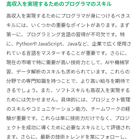
高収入を実現するためのプログラマのスキル
最大化する方法
高収入を実現するためにプログラマが身につけるべきス
継続的な学習の重要性
キルには、いくつかの重要なポイントがあります。まず
オンラインコースと資格取得
第一に、プログラミング言語の習得が不可欠です。特
技術コミュニティへの参加
に、PythonやJavaScript、Javaなど、企業で広く使用さ
最新技術トレンドの追跡
れている言語をマスターすることが重要です。さらに、
コードレビューとペアプログラミングの活
現在の市場で特に需要が高い技術力として、AIや機械学
用
習、データ解析のスキルも求められています。これらの
メンターシップとコーチング
分野での専門知識を持つことで、より高い給与を期待で
きるでしょう。また、ソフトスキルも高収入を実現する
東京都でプログラマ就職を目指す際の重要な考
ためには欠かせません。具体的には、プロジェクト管理
慮点
のスキルやコミュニケーション能力、チームワークの経
生活費と給与のバランス
験が重要です。これらは単に技術力だけでなく、プロジ
通勤時間と働き方の選択肢
ェクトを成功に導くために必要なスキルとして評価され
東京都内の住宅事情
ます。さらに、最新の技術トレンドを常にフォローし、