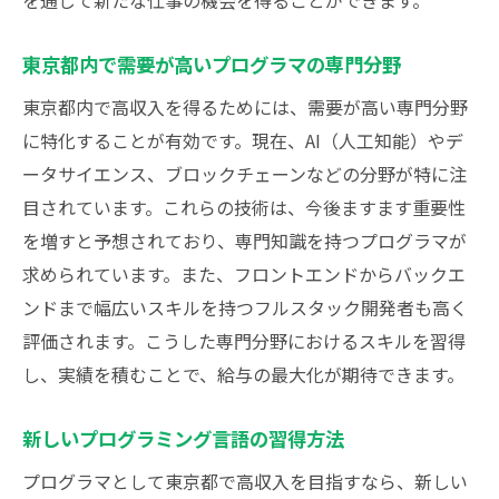
を通じて新たな仕事の機会を得ることができます。
リーダーシップスキルの習得
東京都内で需要が高いプログラマの専門分野
継続的な自己投資
東京都内で高収入を得るためには、需要が高い専門分野
業界の最新動向を把握する方法
に特化することが有効です。現在、AI（人工知能）やデ
成功したプログラマの事例研究
ータサイエンス、ブロックチェーンなどの分野が特に注
自己評価とフィードバックの取り入れ方
目されています。これらの技術は、今後ますます重要性
プログラマが東京都内で給与を高めるための具
を増すと予想されており、専門知識を持つプログラマが
体的なアドバイス
求められています。また、フロントエンドからバックエ
効果的な給与交渉テクニック
ンドまで幅広いスキルを持つフルスタック開発者も高く
副業で収入を増やす方法
評価されます。こうした専門分野におけるスキルを習得
リーダーシップとマネジメントスキルの強
し、実績を積むことで、給与の最大化が期待できます。
化
新しいプログラミング言語の習得方法
専門知識の深化と応用
フリーランスとしての自己ブランディング
プログラマとして東京都で高収入を目指すなら、新しい