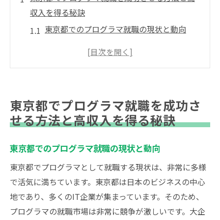
収入を得る秘訣
東京都でのプログラマ就職の現状と動向
高収入を実現するためのプログラマのスキ
ル
プログラマとして成功するためのネットワ
ーキング
東京都でプログラマ就職を成功さ
東京都内で需要が高いプログラマの専門分
せる方法と高収入を得る秘訣
野
新しいプログラミング言語の習得方法
東京都でのプログラマ就職の現状と動向
プログラマの給与交渉術
東京都でプログラマとして就職する現状は、非常に多様
プログラマとして東京都で高収入を実現するた
で活気に満ちています。東京都は日本のビジネスの中心
めの戦略
地であり、多くのIT企業が集まっています。そのため、
需要の高い技術スタックを選ぶ
プログラマの就職市場は非常に競争が激しいです。大企