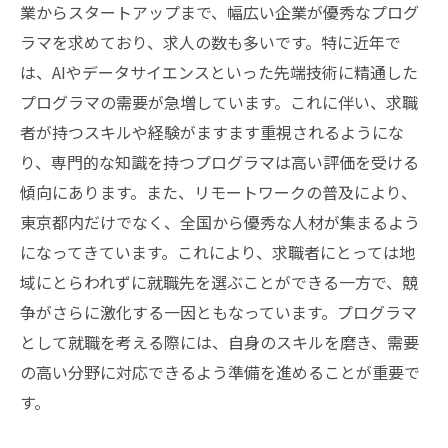
フリーランスとしての収入最大化
業からスタートアップまで、幅広い企業が優秀なプログ
副業やプロジェクトの活用
ラマを求めており、求人の数も多いです。特に近年で
転職のタイミングと戦略
は、AIやデータサイエンスといった先端技術に精通した
プログラマの需要が急増しています。これに伴い、求職
高収入企業へのアプローチ方法
者が持つスキルや経験がますます重視されるようにな
リモートワークのメリットとデメリット
り、専門的な知識を持つプログラマは高い評価を受ける
東京都内でプログラマ就職に成功するための企
傾向にあります。また、リモートワークの普及により、
業選びのポイント
東京都内だけでなく、全国から優秀な人材が集まるよう
企業カルチャーと自分の価値観の一致
になってきています。これにより、求職者にとっては地
福利厚生と給与パッケージの比較
域にとらわれずに就職先を選ぶことができる一方で、競
成長機会とキャリアパスの確認
争がさらに激化する一因ともなっています。プログラマ
企業の評価と評判を調べる方法
として就職を考える際には、自身のスキルを磨き、需要
の高い分野に対応できるよう準備を進めることが重要で
スタートアップ vs 大企業の選択
す。
求人情報の見極め方
プログラマのスキルアップで東京都内の給与を