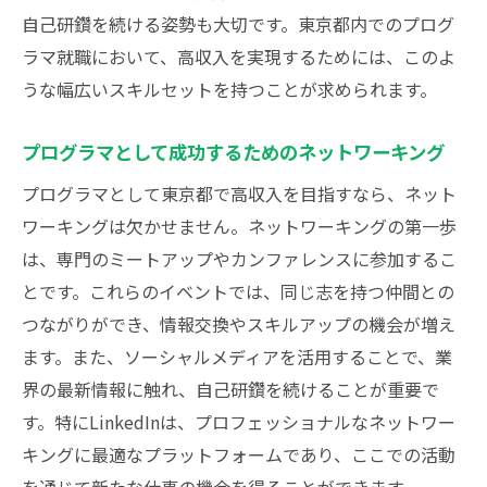
労働市場の競争力と需要
自己研鑽を続ける姿勢も大切です。東京都内でのプログ
ワークライフバランスの確保
ラマ就職において、高収入を実現するためには、このよ
海外企業との比較
うな幅広いスキルセットを持つことが求められます。
プログラマが東京都で高収入を得るための実践
プログラマとして成功するためのネットワーキング
ガイド
プログラマのポートフォリオ作成のコツ
プログラマとして東京都で高収入を目指すなら、ネット
ワーキングは欠かせません。ネットワーキングの第一歩
面接対策と自己PRの方法
は、専門のミートアップやカンファレンスに参加するこ
実績を見せるためのプロジェクト選び
とです。これらのイベントでは、同じ志を持つ仲間との
給与交渉のタイミングとアプローチ
つながりができ、情報交換やスキルアップの機会が増え
エージェントの活用法
ます。また、ソーシャルメディアを活用することで、業
ネットワーキングイベントの活用
界の最新情報に触れ、自己研鑽を続けることが重要で
東京都でプログラマとしてのキャリアを築くた
す。特にLinkedInは、プロフェッショナルなネットワー
めの成功法則
キングに最適なプラットフォームであり、ここでの活動
長期的なキャリアプランの構築