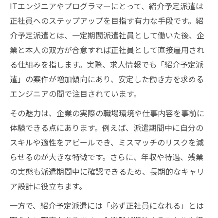
ITエンジニアやプログラマーにとって、紹介予定派遣は
コツ
正社員へのステップアップを目指す有力な手段です。紹
プログラマー向け紹介予定派遣活用術を徹底解
介予定派遣とは、一定期間派遣社員として働いた後、企
説
業と本人の双方が合意すれば正社員として直接雇用され
プログラマーが取り組む紹介予定派遣の活
る仕組みを指します。実際、求人情報でも「紹介予定派
用術
遣」の案件が増加傾向にあり、安定した働き方を求める
ITエンジニア転職で有利な派遣活用のポイ
エンジニアの間で注目されています。
ント
その魅力は、企業の実際の職場環境や仕事内容を事前に
プログラマーに最適な派遣会社の選び方
体験できる点にあります。例えば、派遣期間中に自分の
紹介予定派遣で評価されるスキルアピール
スキルや適性をアピールでき、ミスマッチのリスクを減
術
らせるのが大きな特徴です。さらに、年収や待遇、残業
ITエンジニア経験を活かす派遣期間の働き
の実態も派遣期間中に確認できるため、長期的なキャリ
方
ア設計に役立ちます。
正社員を目指すなら知りたい派遣の最新事情
一方で、紹介予定派遣には「必ず正社員になれる」とは
ITエンジニア業界の紹介予定派遣最新動向