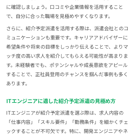
に確認しましょう。口コミや企業情報を活用すること
紹介予定派遣でキャリアアップを実現する
で、自分に合った職場を見極めやすくなります。
方法
さらに、紹介予定派遣を活用する際は、派遣会社とのコ
年収や待遇改善を狙うプログラマー必見のポイ
ミュニケーションも重要です。キャリアアドバイザーに
ント
希望条件や将来の目標をしっかり伝えることで、よりマ
プログラマーが知るべき年収改善の交渉術
ッチ度の高い求人を紹介してもらえる可能性が高まりま
ITエンジニア派遣で待遇を上げるポイント
す。未経験者でも、ポテンシャルや成長意欲をアピール
紹介予定派遣で年収アップを目指す実践法
することで、正社員登用のチャンスを掴んだ事例も多く
プログラマー経験者が選ぶ待遇重視の働き
あります。
方
ITエンジニアの給与条件を比較するポイン
ITエンジニアに適した紹介予定派遣の見極め方
ト
ITエンジニアが紹介予定派遣を選ぶ際は、求人内容の
派遣から正社員化を成功に導く働き方の秘訣
「仕事内容」「スキル要件」「勤務条件」を細かくチェ
ITエンジニアが実践する正社員化の働き方
ックすることが不可欠です。特に、開発エンジニアやネ