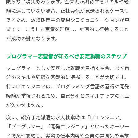
限らない現実もあります。企業側が期待するスキルや経
を解説
験に達していない場合、正社員化が見送られるケースも
プログラマー転職市場で注目の派遣制度と
あるため、派遣期間中の成果やコミュニケーションが重
は
要です。こうした実情を理解し、計画的に行動すること
ITエンジニアが知るべき派遣就業の法律知
が成功の鍵となります。
識
プログラマー志望者が知るべき安定就職のステップ
プログラマーに役立つ派遣の現状と課題
紹介予定派遣で変わる正社員登用の基準
プログラマーとして安定した就職を目指す場合、まず自
分のスキルや経験を客観的に把握することが大切です。
紹介予定派遣の利点とITエンジニア転職戦略
特にITエンジニアは、プログラミング言語の習得や開発
紹介予定派遣を活用したITエンジニア転職
経験が重視されるため、自己分析とスキルアップの両立
戦略
が欠かせません。
プログラマーが得する派遣の利点を徹底分
析
次に、紹介予定派遣の求人検索時は「ITエンジニア」
「プログラマー」「開発エンジニア」といったキーワー
ITエンジニア転職で差がつく派遣活用法
ドで条件を絞り、実際の仕事内容や企業の雰囲気を事前
プログラマーが知るべき派遣制度の強み