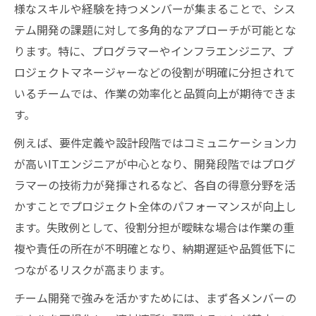
様なスキルや経験を持つメンバーが集まることで、シス
ITエンジニアによるチーム内役割の最適化
テム開発の課題に対して多角的なアプローチが可能とな
戦術
ります。特に、プログラマーやインフラエンジニア、プ
プログラマーとITエンジニアの分担表の考
ロジェクトマネージャーなどの役割が明確に分担されて
え方
いるチームでは、作業の効率化と品質向上が期待できま
システム開発で適性を見極めるポイント解
す。
説
例えば、要件定義や設計段階ではコミュニケーション力
開発チーム内で強みを活かす分担戦略とは
が高いITエンジニアが中心となり、開発段階ではプログ
成果を出す開発チームの分担ポイント解説
ラマーの技術力が発揮されるなど、各自の得意分野を活
ITエンジニアが成果を出すチーム分担の極
かすことでプロジェクト全体のパフォーマンスが向上し
意
ます。失敗例として、役割分担が曖昧な場合は作業の重
複や責任の所在が不明確となり、納期遅延や品質低下に
プログラマーの分担で押さえたい成功ポイ
つながるリスクが高まります。
ント
開発チームの役割分担表の活用法と実例
チーム開発で強みを活かすためには、まず各メンバーの