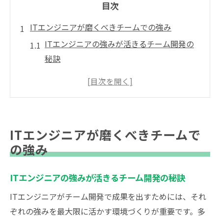
目次
ITエンジニアが磨くべきチームでの強み
ITエンジニアの強みが活きるチーム開発の
秘訣
プログラマーが発揮するチームワーク力の
重要性
ITエンジニアとプログラマーの役割分担方
法とは
ITエンジニアが磨くべきチームで
チーム開発で伸ばすITエンジニアの適性ポ
の強み
イント
プログラマーの強みを活かす組織構成の考
ITエンジニアの強みが活きるチーム開発の秘訣
え方
ITエンジニアがチーム開発で成果を出すためには、それ
プログラマー適性を活かす役割分担戦略
ぞれの強みを最大限に活かす環境づくりが重要です。多
プログラマー適性が光る役割分担の実践例