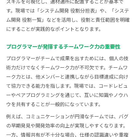
成果を出すためのシステム開発分担のコツ
スキルを可視化し、適材適所に配置することが基本で
す。現場では「システム開発 役割分担表」や、「システ
プログラマーが担うべき役割とその条件
ム開発 役割一覧」などを活用し、役割と責任範囲を明確
チームワークで発揮するITエンジニアの本質
にすることが実践的なポイントとなります。
ITエンジニアの本質はチームワークで磨か
れる
プログラマーが発揮するチームワーク力の重要性
プログラマーがチームで活躍するための工
プログラマーがチームで成果を出すためには、個人の技
夫
術力だけでなくチームワーク力が不可欠です。チームワ
開発チームに必要なITエンジニアの資質と
ーク力とは、他メンバーと連携しながら目標達成に向け
は
て協力できる能力を指します。現場では、コードレビュ
プログラマーの本質的な役割と期待値を考
ーやペアプログラミングを通じて、互いに知識やノウハ
える
ウを共有することが一般的になっています。
チーム開発に強いエンジニアの特徴を解説
例えば、コミュニケーションが円滑なチームでは、バグ
開発現場で役立つ分担と強みの見極め方
の早期発見や開発効率の向上が実現しやすくなります。
ITエンジニアが現場で強みを発揮する方法
一方、情報共有が不十分な場合、仕様の認識違いや重複