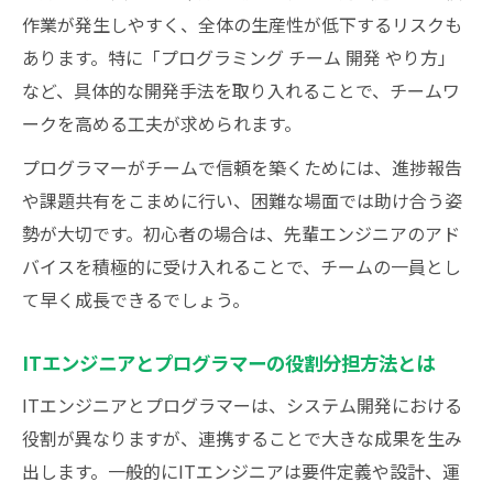
プログラマーの適性を見極める実践的アプ
作業が発生しやすく、全体の生産性が低下するリスクも
ローチ
あります。特に「プログラミング チーム 開発 やり方」
開発現場で役立つ分担のコツと注意点
など、具体的な開発手法を取り入れることで、チームワ
ークを高める工夫が求められます。
プロジェクトを成功に導く強みの活かし方
ITエンジニアに求められる分担力の磨き方
プログラマーがチームで信頼を築くためには、進捗報告
AI時代でも価値を生むチーム開発のコツ
や課題共有をこまめに行い、困難な場面では助け合う姿
勢が大切です。初心者の場合は、先輩エンジニアのアド
ITエンジニアがAI時代に価値を高める工夫
バイスを積極的に受け入れることで、チームの一員とし
プログラマーとAIが共存するチーム開発術
て早く成長できるでしょう。
AI時代の開発チームに求められる役割分担
システム開発で必要な人間ならではの強み
ITエンジニアとプログラマーの役割分担方法とは
チームで成果を上げるためのAI活用の考え
ITエンジニアとプログラマーは、システム開発における
方
役割が異なりますが、連携することで大きな成果を生み
出します。一般的にITエンジニアは要件定義や設計、運