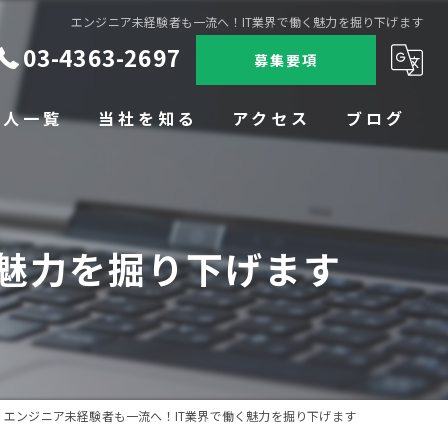
エンジニア未経験者も一流へ！IT業界で働く魅力を掘り下げます
03-4363-2697
募集要項
求人一覧
当社を知る
アクセス
ブログ
未経験
コラム
転職
く魅力を掘り下げます
SES
完全週休二日
上京
エンジニア未経験者も一流へ！IT業界で働く魅力を掘り下げます