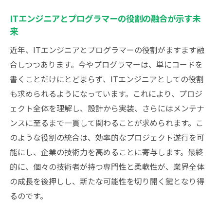
業界の未来を見据えたITエンジニアとプログラ
ITエンジニアとプログラマーの役割の融合が示す未
マーのキャリア戦略
来
未来に向けたスキル習得の重要性
近年、ITエンジニアとプログラマーの役割がますます融
キャリアパスの多様化による新たな可能性
合しつつあります。今やプログラマーは、単にコードを
グローバル市場での競争力を高めるために
書くことだけにとどまらず、ITエンジニアとしての役割
技術トレンドを見据えたキャリアプランニ
も求められるようになっています。これにより、プロジ
ング
ェクト全体を理解し、設計から実装、さらにはメンテナ
持続的な成長を目指すための自己投資
ンスに至るまで一貫して関わることが求められます。こ
のような役割の統合は、効率的なプロジェクト遂行を可
フリーランスとしてのキャリア構築の魅力
能にし、企業の技術力を高めることに寄与します。最終
的に、個々の技術者が持つ専門性と柔軟性が、業界全体
の成長を後押しし、新たな可能性を切り開く鍵となり得
るのです。