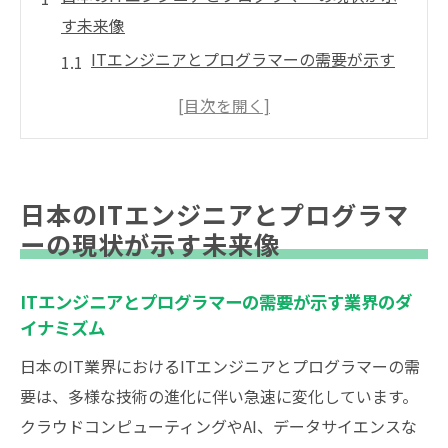
す未来像
ITエンジニアとプログラマーの需要が示す
業界のダイナミズム
テクノロジーの進化がもたらす新たなキャ
リアパス
現状の課題と未来の可能性を考える
日本のITエンジニアとプログラマ
世界市場における日本のITエンジニアの役
ーの現状が示す未来像
割
多様なスキルセットが生み出す新しい機会
ITエンジニアとプログラマーの需要が示す業界のダ
ITエンジニアとプログラマーの役割の融合
イナミズム
が示す未来
日本のIT業界におけるITエンジニアとプログラマーの需
新技術の進展がITエンジニアとプログラマーの
要は、多様な技術の進化に伴い急速に変化しています。
役割をどう変えるか
クラウドコンピューティングやAI、データサイエンスな
AIと自動化がもたらす業務の革新