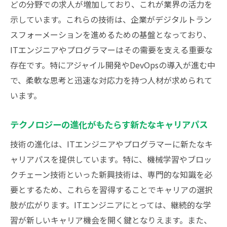
どの分野での求人が増加しており、これが業界の活力を
クラウド技術の普及が変える働き方
示しています。これらの技術は、企業がデジタルトラン
データサイエンスが開く新たな可能性
スフォーメーションを進めるための基盤となっており、
ITエンジニアやプログラマーはその需要を支える重要な
新技術に対応するためのスキルアップ戦略
存在です。特にアジャイル開発やDevOpsの導入が進む中
テクノロジー進化が求めるITエンジニアの
で、柔軟な思考と迅速な対応力を持つ人材が求められて
適応力
います。
業界をリードするための革新的役割
ITエンジニアとプログラマーの割合が示す日本
テクノロジーの進化がもたらす新たなキャリアパス
の業界トレンド
技術の進化は、ITエンジニアやプログラマーに新たなキ
統計データから見る現在の割合とその背景
ャリアパスを提供しています。特に、機械学習やブロッ
業界トレンドがもたらすビジネスチャンス
クチェーン技術といった新興技術は、専門的な知識を必
女性エンジニアの割合増加が示す新しい潮
要とするため、これらを習得することでキャリアの選択
流
肢が広がります。ITエンジニアにとっては、継続的な学
フルスタックエンジニアの需要が高まる理
習が新しいキャリア機会を開く鍵となりえます。また、