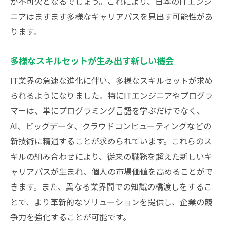
が不可欠となるでしょう。これにより、日本のITエンジ
ブロックチェーン技術の可能性と課題
ニアはますます多様なキャリアパスを見出す可能性があ
クラウドサービスの進化がもたらす影響
ります。
サイバーセキュリティの重要性と人材需要
新技術の普及がもたらすエンジニアの新た
多様なスキルセットが生み出す新しい機会
な役割
IT業界の急速な進化に伴い、多様なスキルセットが求め
日本のIT業界を支えるITエンジニアとプログラ
られるようになりました。特にITエンジニアやプログラ
マーの重要性
マーは、単にプログラミング言語を学ぶだけでなく、
業界全体の成長を支えるエンジニアの役割
AI、ビッグデータ、クラウドコンピューティングなどの
ITエンジニアとプログラマーが企業に与え
新技術に精通することが求められています。これらのス
る影響
キルの組み合わせにより、従来の職務を超えた新しいキ
新技術導入の中心的存在としての責任
ャリアパスが生まれ、個人の市場価値を高めることがで
持続可能なITソリューションの創造
きます。また、異なる業界間での知識の橋渡しをするこ
とで、より革新的なソリューションを提供し、企業の競
競争力を高めるための革新的プロジェクト
争力を強化することが可能です。
日本の経済成長を支える基盤としての役割