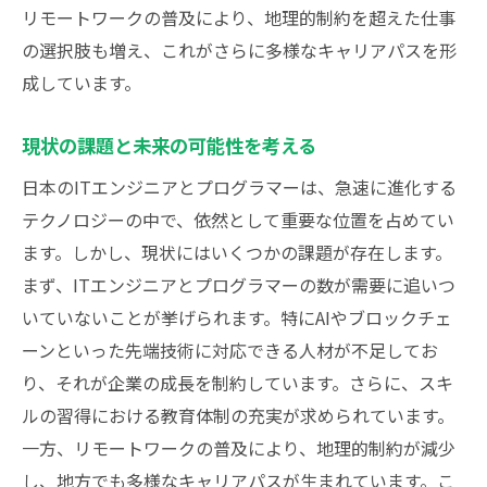
由
リモートワークの普及により、地理的制約を超えた仕事
スタートアップと大企業の割合比較
の選択肢も増え、これがさらに多様なキャリアパスを形
成しています。
未来に向けた人材育成の重要性
リモートワークで変貌するITエンジニアとプロ
現状の課題と未来の可能性を考える
グラマーの働き方
日本のITエンジニアとプログラマーは、急速に進化する
リモートワークの普及がもたらす働き方の
テクノロジーの中で、依然として重要な位置を占めてい
変化
ます。しかし、現状にはいくつかの課題が存在します。
地理的制約のない新しい働き方
まず、ITエンジニアとプログラマーの数が需要に追いつ
リモートワークによるチームダイナミクス
いていないことが挙げられます。特にAIやブロックチェ
の変化
ーンといった先端技術に対応できる人材が不足してお
プログラマーの生産性に及ぼす影響と工夫
り、それが企業の成長を制約しています。さらに、スキ
リモート時代のコミュニケーション戦略
ルの習得における教育体制の充実が求められています。
新しい働き方に対応するためのツールとテ
一方、リモートワークの普及により、地理的制約が減少
クノロジー
し、地方でも多様なキャリアパスが生まれています。こ