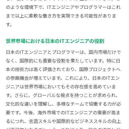
ITエンジニアとプログラマーの割合から分析す
のような環境下で、ITエンジニアやプログラマーはこれ
る業界の変化
まで以上に柔軟な働き方を実現できる可能性がありま
す。
既存データをもとにした業界動向の解釈
人材配分が示すビジネスの方向性
世界市場における日本のITエンジニアの役割
新興技術企業と伝統的企業の割合分析
日本のITエンジニアとプログラマーは、国内市場だけで
業界全体でのスキルミスマッチの考察
なく、国際的にも重要な役割を果たしています。特に日
デジタルトランスフォーメーションと人材
本の技術力は高く評価されており、国際プロジェクトへ
の割合の関係
の参画機会が増えています。これにより、日本のITエン
未来に向けた持続可能な人材戦略
ジニアは世界市場においてもその存在感を高めていま
ITエンジニア プログラマーの需要が増える新技
す。さらに、グローバルな視点を持つことが求められ、
術の背景
文化的な違いを理解し、多様なチームで協働する力が必
AIと機械学習が牽引する需要の高まり
要です。今後、海外市場でのITエンジニアの需要が高ま
IoT技術の発展による新たな市場創出
るにつれ、言語スキルや国際的なビジネススキルの向上